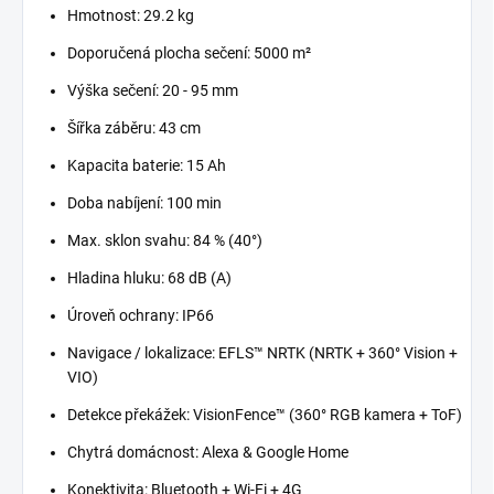
Hmotnost: 29.2 kg
Doporučená plocha sečení: 5000 m²
Výška sečení: 20 - 95 mm
Šířka záběru: 43 cm
Kapacita baterie: 15 Ah
Doba nabíjení: 100 min
Max. sklon svahu: 84 % (40°)
Hladina hluku: 68 dB (A)
Úroveň ochrany: IP66
Navigace / lokalizace: EFLS™ NRTK (NRTK + 360° Vision +
VIO)
Detekce překážek: VisionFence™ (360° RGB kamera + ToF)
Chytrá domácnost: Alexa & Google Home
Konekti
vita: Bluetooth + Wi-Fi + 4G