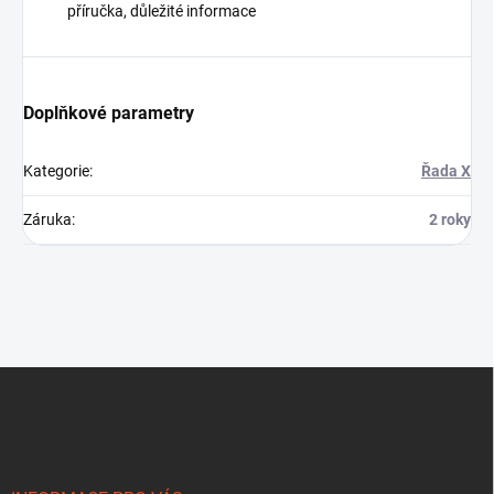
příručka, důležité informace
Doplňkové parametry
Kategorie
:
Řada X
Záruka
:
2 roky
Z
á
p
a
t