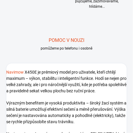
půjčujeme, zazimováváme,
hlídáme...
POMOC V NOUZI
pomůžeme po telefonu i osobně
Navimow
X450E je prémiový model pro uživatele, kteří chtějí
maximum – výkon, stabilitu i inteligentní funkce. Hodí se nejen pro
velké zahrady, ale i pro náročnější využití, kde je potřeba spolehlivě
a pravidelně sekat velkou plochu bez ruční práce.
Výrazným benefitem je vysoká produktivita – široký žací systém a
silná baterie umožňují efektivní sečení a méně přerušování. Výška
sečení je nastavována automaticky a pohodlně (elektricky), takže
se rychle přizpůsobíte stavu trávníku.