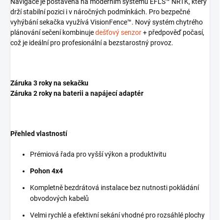
Navigace je postavená na moderním systému EFLS™ NRTK, který
drží stabilní pozici i v náročných podmínkách. Pro bezpečné
vyhýbání sekačka využívá VisionFence™. Nový systém chytrého
plánování sečení kombinuje
dešťový senzor
+ předpověď počasí,
což je ideální pro profesionální a bezstarostný provoz.
Záruka 3 roky na sekačku
Záruka 2 roky na baterii a napájecí adaptér
Přehled vlastností
Prémiová řada pro vyšší výkon a produktivitu
Pohon 4x4
Kompletně bezdrátová instalace bez nutnosti pokládání
obvodových kabelů
Velmi rychlé a efektivní sekání vhodné pro rozsáhlé plochy