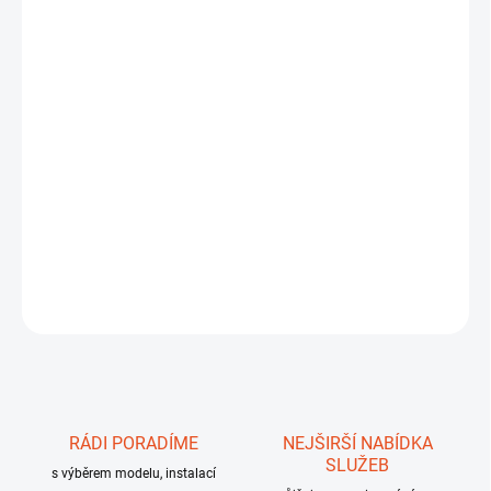
−
+
Přidat do košíku
Robotická sekačka
Navimow
X450E je nejvýkonnější model řady
X4 určený pro sečení až 5 000 m². Díky extrémní schopnosti sekat
svahy až 84 % díky pohonu 4x4, automatickému elektrickému
nastavení výšky sečení a špičkové navigaci EFLS™ NRTK +
VisionFence™ 360° je ideální i pro opravdu velké a členité pozemky.
ZÁRUKA 3 ROKY
DETAILNÍ INFORMACE
ZEPTAT SE
RÁDI PORADÍME
NEJŠIRŠÍ NABÍDKA
SLUŽEB
s výběrem modelu, instalací