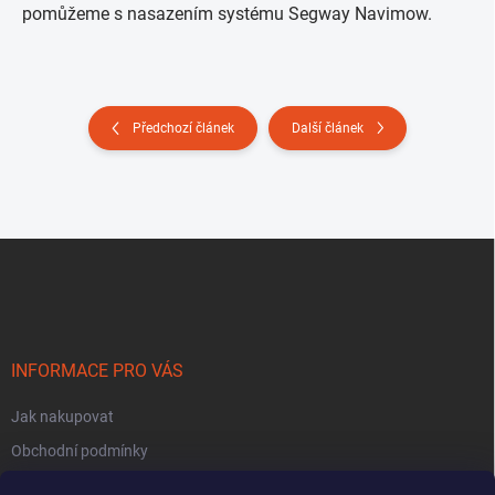
pomůžeme s nasazením systému Segway Navimow.
Předchozí článek
Další článek
Z
á
p
a
t
í
INFORMACE PRO VÁS
Jak nakupovat
Obchodní podmínky
Podmínky ochrany osobních údajů