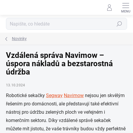
Přejít
na
obsah
Hledat
Novinky
Vzdálená správa Navimow –
úspora nákladů a bezstarostná
údržba
13.10.2024
Robotické sekačky
Segway
Navimow
nejsou jen skvělým
řešením pro domácnosti, ale představují také efektivní
nástroj pro údržbu zelených ploch ve veřejném i
komerčním sektoru. Díky vzdálené správě sekaček
můžete mít jistotu, že vaše trávníky budou vždy perfektně